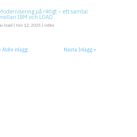
Modernisering på riktigt – ett samtal
mellan IBM och LOAD
av
load
|
nov 12, 2025
|
video
« Äldre inlägg
Nästa Inlägg »