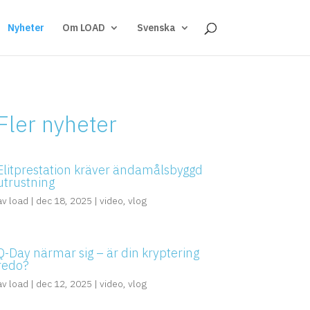
Nyheter
Om LOAD
Svenska
Fler nyheter
Elitprestation kräver ändamålsbyggd
utrustning
av
load
|
dec 18, 2025
|
video
,
vlog
Q-Day närmar sig – är din kryptering
redo?
av
load
|
dec 12, 2025
|
video
,
vlog