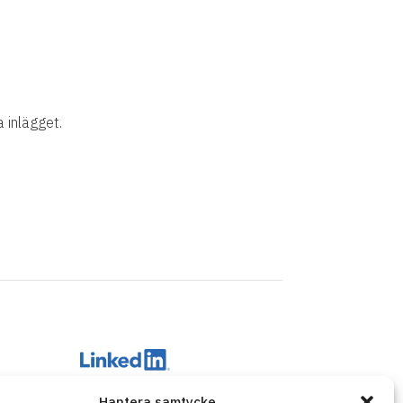
a inlägget.
BM
Hantera samtycke