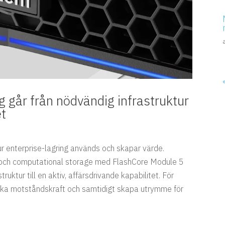
g går från nödvändig infrastruktur
et
hur enterprise-lagring används och skapar värde.
AI och computational storage med FlashCore Module 5
truktur till en aktiv, affärsdrivande kapabilitet. För
 öka motståndskraft och samtidigt skapa utrymme för