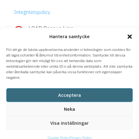
Integritetspolicy
LOAD Rescue Line

Hantera samtycke
Snabb hjälp med IBM Power eller
Storage?
För att ge de bästa upplevelserna använder vi teknologier som cookies för
Ring
LOAD Rescue Line
– direktkontakt
att lagra och/eller få åtkomst till enhetsinformation. Samtycke till dessa
teknologier gör det möjligt för oss att behandla data som
med våra experter, oavsett supportavtal.
webbläsarbeteende eller unika ID:n på denna webbplats. Att inte samtycka
eller återkalla samtycke kan påverka vissa funktioner och egenskaper
08-633 66 90
negativt.
Acceptera
Neka
Visa inställningar
Cookie Policy
Privacy Policy