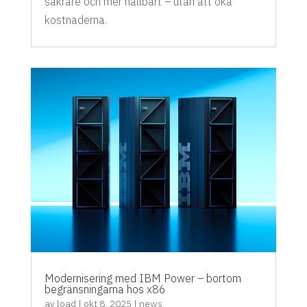
säkrare och mer hållbart – utan att öka
kostnaderna.
Modernisering med IBM Power – bortom
begränsningarna hos x86
av
load
|
okt 8, 2025
|
news