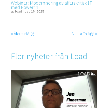
Webinar: Modernisering av affärskritisk IT
med Power11
av
load
|
dec 19, 2025
« Äldre inlägg
Nästa Inlägg »
Fler nyheter från Load