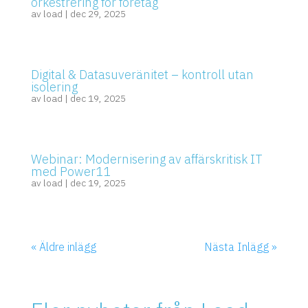
orkestrering för företag
av
load
|
dec 29, 2025
Digital & Datasuveränitet – kontroll utan
isolering
av
load
|
dec 19, 2025
Webinar: Modernisering av affärskritisk IT
med Power11
av
load
|
dec 19, 2025
« Äldre inlägg
Nästa Inlägg »