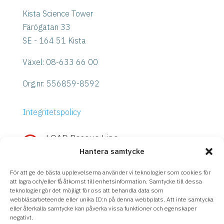
Kista Science Tower
Färögatan 33
SE - 164 51 Kista
Växel: 08-633 66 00
Org.nr:
556859-8592
Integritetspolicy
LOAD Rescue Line

Hantera samtycke
Snabb hjälp med IBM Power eller
Storage?
För att ge de bästa upplevelserna använder vi teknologier som cookies för
Ring
LOAD Rescue Line
– direktkontakt
att lagra och/eller få åtkomst till enhetsinformation. Samtycke till dessa
teknologier gör det möjligt för oss att behandla data som
med våra experter, oavsett supportavtal.
webbläsarbeteende eller unika ID:n på denna webbplats. Att inte samtycka
eller återkalla samtycke kan påverka vissa funktioner och egenskaper
08-633 66 90
negativt.