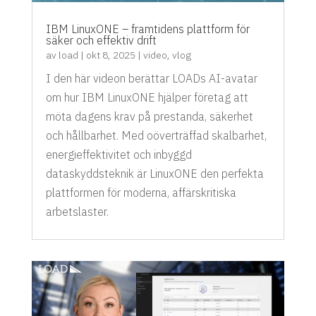
IBM LinuxONE – framtidens plattform för
säker och effektiv drift
av
load
|
okt 8, 2025
|
video
,
vlog
I den här videon berättar LOADs AI-avatar
om hur IBM LinuxONE hjälper företag att
möta dagens krav på prestanda, säkerhet
och hållbarhet. Med oöverträffad skalbarhet,
energieffektivitet och inbyggd
dataskyddsteknik är LinuxONE den perfekta
plattformen för moderna, affärskritiska
arbetslaster.