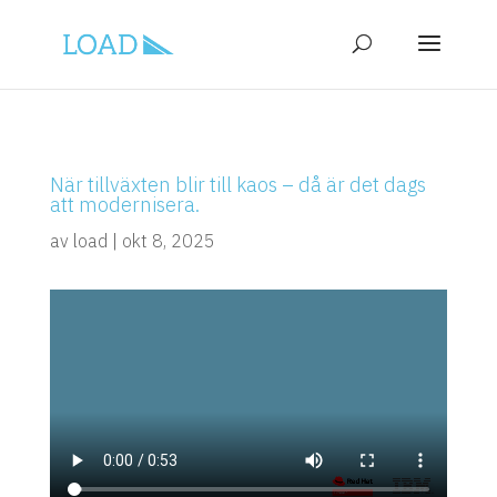
När tillväxten blir till kaos – då är det dags
att modernisera.
av
load
|
okt 8, 2025