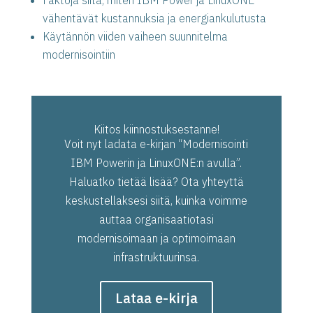
Faktoja siitä, miten IBM Power ja LinuxONE
vähentävät kustannuksia ja energiankulutusta
Käytännön viiden vaiheen suunnitelma
modernisointiin
Kiitos kiinnostuksestanne!
Voit nyt ladata e-kirjan “Modernisointi
IBM Powerin ja LinuxONE:n avulla”.
Haluatko tietää lisää? Ota yhteyttä
keskustellaksesi siitä, kuinka voimme
auttaa organisaatiotasi
modernisoimaan ja optimoimaan
infrastruktuurinsa.
Lataa e-kirja