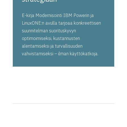
E-kirja Modernisointi IBM Powerin ja
LinuxONE:n avulla tarjoaa konkreettisen
suunnitelman suorituskyvyn
optimoimiseksi, kustannusten
alentamiseksi ja turvallisuuden
vahvistamiseksi – ilman käyttökatkoja.