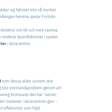
kiljer sig faktiskt inte så mycket
tonåringen hemma spelar Fortnite
kitektur och till och med samma
enderar ljusreflektioner i spelen
ter
i datacentret.
d
som dessa äldre system drar
ag löst prestandaproblem genom att
lisering bromsade den här “server-
let maskiner i datacentren igen –
effektivitet som följd.