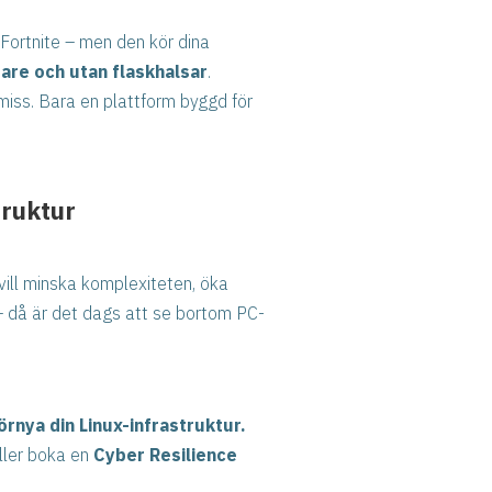
 Fortnite – men den kör dina
are och utan flaskhalsar
.
iss. Bara en plattform byggd för
truktur
vill minska komplexiteten, öka
 då är det dags att se bortom PC-
rnya din Linux-infrastruktur.
eller boka en
Cyber Resilience