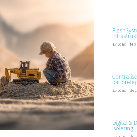
FlashSyst
infrastruk
av
load
|
feb
Centralis
för företa
av
load
|
dec
Digital & 
isolering
av
load
|
dec