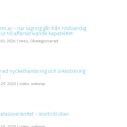
em.ai – när lagring går från nödvändig
tur till affärsdrivande kapabilitet
 10, 2026
|
news
,
Okategoriserad
erad nyckelhantering och orkestrering
g
 29, 2025
|
video
,
webinar
Datasuveränitet – kontroll utan
 19, 2025
|
video
,
webinar