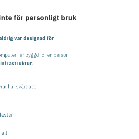
nte för personligt bruk
aldrig var designad för
omputer” är byggd för en person,
infrastruktur
.
rar har svårt att:
laster
malt