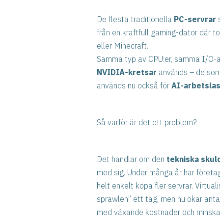
De flesta traditionella
PC-servrar
s
från en kraftfull gaming-dator där 
eller Minecraft.
Samma typ av CPU:er, samma I/O-ar
NVIDIA-kretsar
används – de som r
används nu också för
AI-arbetslas
Så varför är det ett problem?
Det handlar om den
tekniska skul
med sig. Under många år har föret
helt enkelt köpa fler servrar. Virtua
sprawlen” ett tag, men nu ökar anta
med växande kostnader och minskad 