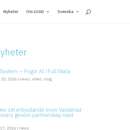
Nyheter
Om LOAD
Svenska
nyheter
ystem — Frigör AI i Full Skala
 20, 2026
|
news
,
video
,
vlog
ker sitt erbjudande inom Validerad
covery genom partnerskap med
 17, 2026
|
news