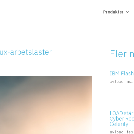
Produkter
nux-arbetslaster
Fler 
IBM FlashS
av
load
|
mar
LOAD stär
Cyber Re
Celerity
av
load
|
feb