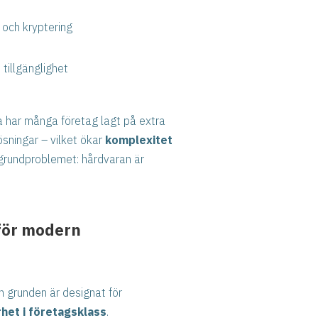
 och kryptering
tillgänglighet
 har många företag lagt på extra
sningar – vilket ökar
komplexitet
 grundproblemet: hårdvaran är
.
för modern
n grunden är designat för
het i företagsklass
.