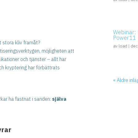
Webinar: 
Power11
t stora kliv framåt?
av
load
|
dec
tiseringsverktygen, möjligheten att
ationer och tjänster – allt har
h kryptering har förbättrats
« Äldre inl
rkar ha fastnat i sanden:
själva
vrar