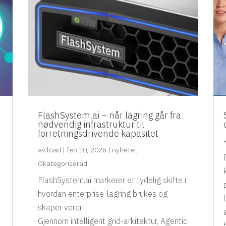
FlashSystem.ai – når lagring går fra
nødvendig infrastruktur til
forretningsdrivende kapasitet
av
load
|
feb 10, 2026
|
nyheter
,
Okategoriserad
FlashSystem.ai markerer et tydelig skifte i
hvordan enterprise-lagring brukes og
skaper verdi.
Gjennom intelligent grid-arkitektur, Agentic