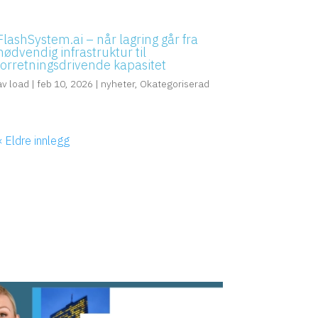
FlashSystem.ai – når lagring går fra
nødvendig infrastruktur til
forretningsdrivende kapasitet
av
load
|
feb 10, 2026
|
nyheter
,
Okategoriserad
« Eldre innlegg