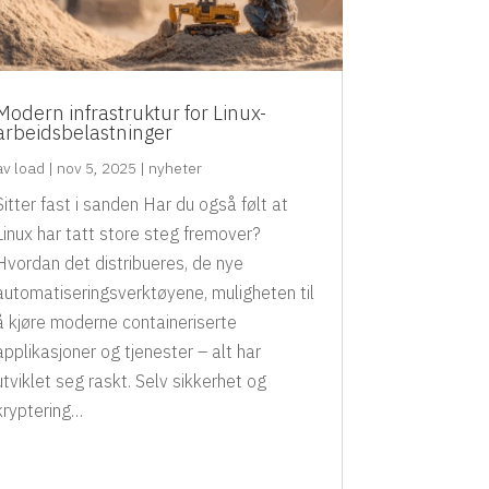
Modern infrastruktur for Linux-
arbeidsbelastninger
av
load
|
nov 5, 2025
|
nyheter
Sitter fast i sanden Har du også følt at
Linux har tatt store steg fremover?
Hvordan det distribueres, de nye
automatiseringsverktøyene, muligheten til
å kjøre moderne containeriserte
applikasjoner og tjenester – alt har
utviklet seg raskt. Selv sikkerhet og
kryptering…