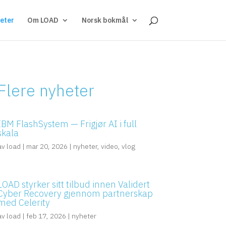
eter
Om LOAD
Norsk bokmål
Flere nyheter
IBM FlashSystem — Frigjør AI i full
skala
av
load
|
mar 20, 2026
|
nyheter
,
video
,
vlog
LOAD styrker sitt tilbud innen Validert
Cyber Recovery gjennom partnerskap
med Celerity
av
load
|
feb 17, 2026
|
nyheter