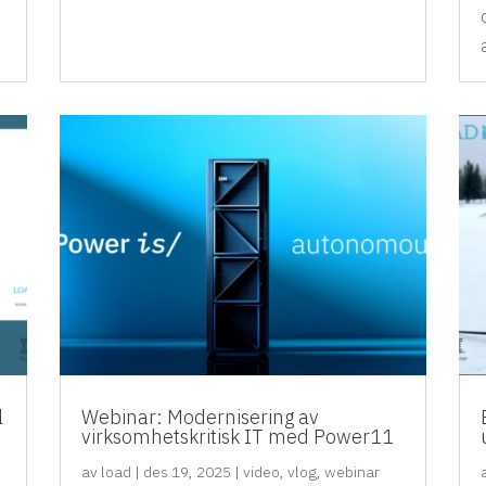
l
Webinar: Modernisering av
virksomhetskritisk IT med Power11
av
load
|
des 19, 2025
|
video
,
vlog
,
webinar