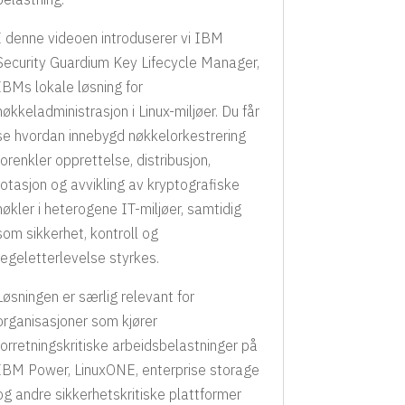
I denne videoen introduserer vi IBM
Security Guardium Key Lifecycle Manager,
IBMs lokale løsning for
nøkkeladministrasjon i Linux-miljøer. Du får
se hvordan innebygd nøkkelorkestrering
forenkler opprettelse, distribusjon,
rotasjon og avvikling av kryptografiske
nøkler i heterogene IT-miljøer, samtidig
som sikkerhet, kontroll og
regeletterlevelse styrkes.
Løsningen er særlig relevant for
organisasjoner som kjører
forretningskritiske arbeidsbelastninger på
IBM Power, LinuxONE, enterprise storage
og andre sikkerhetskritiske plattformer