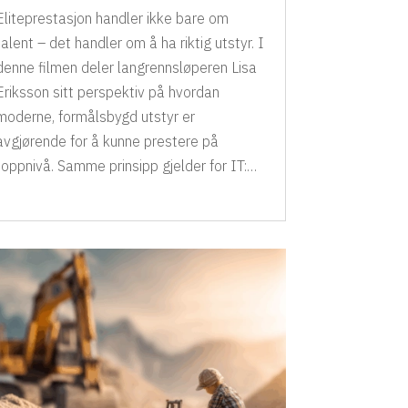
Eliteprestasjon handler ikke bare om
talent – det handler om å ha riktig utstyr. I
denne filmen deler langrennsløperen Lisa
Eriksson sitt perspektiv på hvordan
moderne, formålsbygd utstyr er
avgjørende for å kunne prestere på
toppnivå. Samme prinsipp gjelder for IT:…