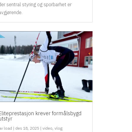
der sentral styring og sporbarhet er
avgjørende.
Eliteprestasjon krever formålsbygd
utstyr
av
load
|
des 18, 2025
|
video
,
vlog