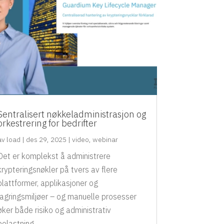
Sentralisert nøkkeladministrasjon og
orkestrering for bedrifter
av
load
|
des 29, 2025
|
video
,
webinar
Det er komplekst å administrere
krypteringsnøkler på tvers av flere
plattformer, applikasjoner og
lagringsmiljøer – og manuelle prosesser
øker både risiko og administrativ
belastning.