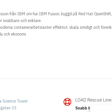
ksson från IBM om hur IBM Fusion, byggd på Red Hat OpenShift,
er snabbare och enklare.
moderna containerarbetslaster effektivt, skala smidigt och förenk
da och ekonomi.
LOAD Rescue Line

a Science Tower
ögatan 33
Snabb hjälp med I