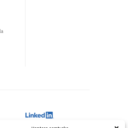
la
BM