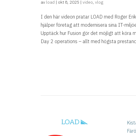
av
load
|
okt 8, 2025
|
video
,
vlog
I den här videon pratar LOAD med Roger Eri
hjälper företag att modernisera sina IT-miljö
Upptäck hur Fusion gör det möjligt att köra 
Day 2 operations – allt med högsta prestan
Kist
Fär