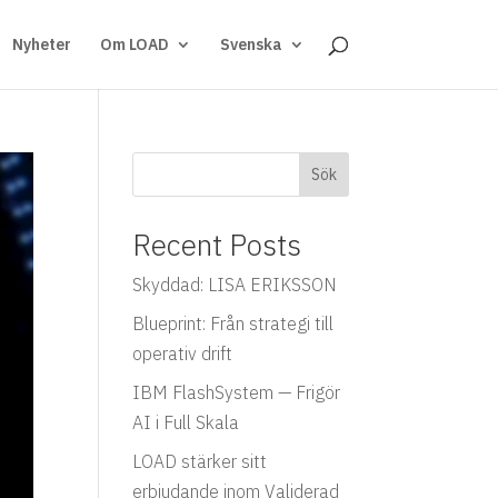
Nyheter
Om LOAD
Svenska
Sök
Recent Posts
Skyddad: LISA ERIKSSON
Blueprint: Från strategi till
operativ drift
IBM FlashSystem — Frigör
AI i Full Skala
LOAD stärker sitt
erbjudande inom Validerad