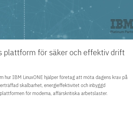
lattform för säker och effektiv drift
om hur IBM LinuxONE hjälper företag att möta dagens krav på
rträffad skalbarhet, energieffektivitet och inbyggd
attformen för moderna, affärskritiska arbetslaster.