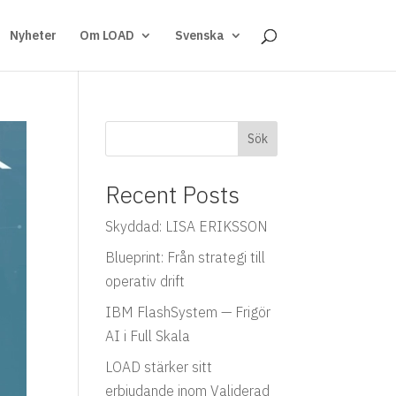
Nyheter
Om LOAD
Svenska
Sök
Recent Posts
Skyddad: LISA ERIKSSON
Blueprint: Från strategi till
operativ drift
IBM FlashSystem — Frigör
AI i Full Skala
LOAD stärker sitt
erbjudande inom Validerad