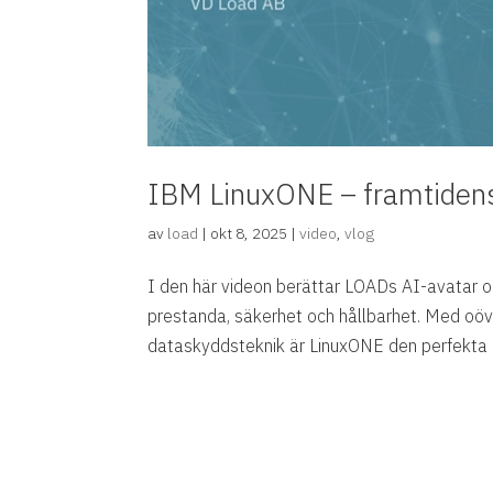
IBM LinuxONE – framtidens p
av
load
|
okt 8, 2025
|
video
,
vlog
I den här videon berättar LOADs AI-avatar 
prestanda, säkerhet och hållbarhet. Med oöve
dataskyddsteknik är LinuxONE den perfekta pl