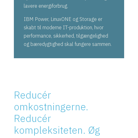
lavere energiforbrug.
IBM Power, LinuxONE og Storage er
skabt til moderne IT-produktion, hvor
performance, sikkerhed, tilgængelighed
og bæredygtighed skal fungere sammen.
Reducér
omkostningerne.
Reducér
kompleksiteten. Øg