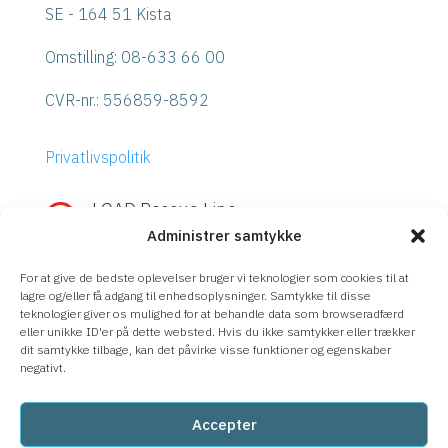
SE - 164 51 Kista
Omstilling: 08-633 66 00
CVR-nr.:
556859-8592
Privatlivspolitik
LOAD Rescue Line

Administrer samtykke
Hurtig hjælp med IBM Power eller
Storage?
For at give de bedste oplevelser bruger vi teknologier som cookies til at
Ring
LOAD Rescue Line
– direkte kontakt
lagre og/eller få adgang til enhedsoplysninger. Samtykke til disse
teknologier giver os mulighed for at behandle data som browseradfærd
med vores eksperter, uanset supportaftale.
eller unikke ID'er på dette websted. Hvis du ikke samtykker eller trækker
dit samtykke tilbage, kan det påvirke visse funktioner og egenskaber
08-633 66 90
negativt.
Accepter