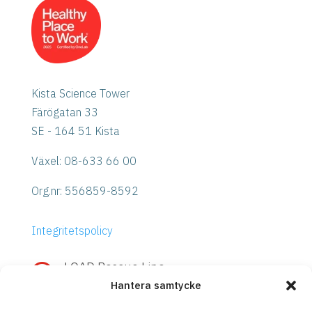
Kista Science Tower
Färögatan 33
SE - 164 51 Kista
Växel: 08-633 66 00
Org.nr:
556859-8592
Integritetspolicy
LOAD Rescue Line

Hantera samtycke
Snabb hjälp med IBM Power eller
Storage?