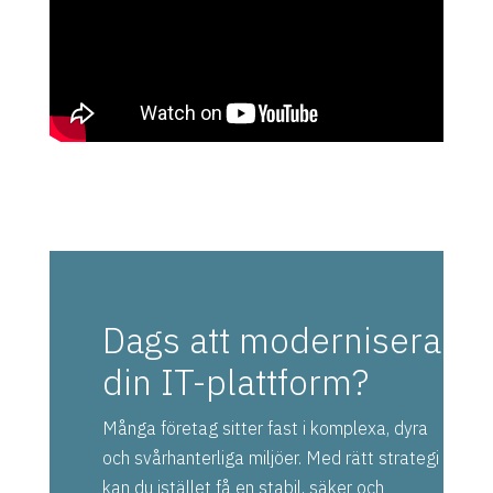
Dags att modernisera
din IT-plattform?
Många företag sitter fast i komplexa, dyra
och svårhanterliga miljöer. Med rätt strategi
kan du istället få en stabil, säker och