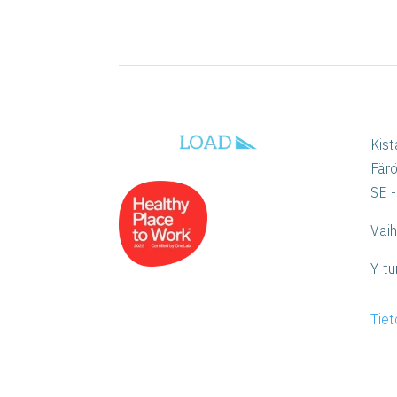
Kist
Fär
SE -
Vai
Y-tu
Tie