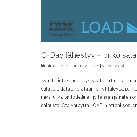
Q-Day lähestyy – onko sala
kirjoittaja
load
|
joulu 12, 2025
|
video
,
vlogi
Kvanttitietokoneet pystyvät murtamaan monia
salattua dataa kerätään jo nyt tulevaa purk
miksi uhka on todellinen jo tänään ja miten o
salausta. Ota yhteyttä LOADiin ottaaksesi en