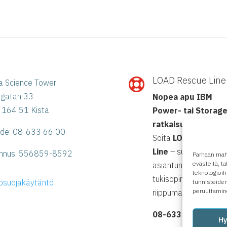
LOAD Rescue Line

a Science Tower
ögatan 33
Nopea apu IBM
 164 51 Kista
Power- tai Storage
ratkaisuihin?
hde: 08-633 66 00
Soita
LOAD Rescue
Line
– suora yhteys
nnus:
556859-8592
Parhaan mah
evästeitä, 
asiantuntijoihimme
teknologioih
tukisopimuksesta
tosuojakäytäntö
tunnisteiden
peruuttamine
riippumatta.
08-633 66 90
H