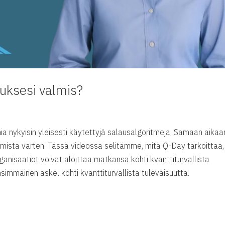
uksesi valmis?
 nykyisin yleisesti käytettyjä salausalgoritmeja. Samaan aikaa
amista varten. Tässä videossa selitämme, mitä Q-Day tarkoittaa,
rganisaatiot voivat aloittaa matkansa kohti kvanttiturvallista
simmäinen askel kohti kvanttiturvallista tulevaisuutta.