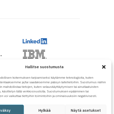
-
Hallitse suostumusta
dollisen kokemuksen tarjoamiseksi käytämme teknologioita, kuten
tallentaaksemme ja/tai saadaksemme pääsyn laitetietoihin. Suostumus näihin
in mahdollistaa tietojen, kuten selauskäyttäytymisen tai ainutlaatuisten
, käsittelyn tällä verkkosivustolla. Suostumuksen epääminen tai
n voi vaikuttaa tiettyihin toimintoihin ja ominaisuuksiin negatiivisesti.
yväksy
Hylkää
Näytä asetukset