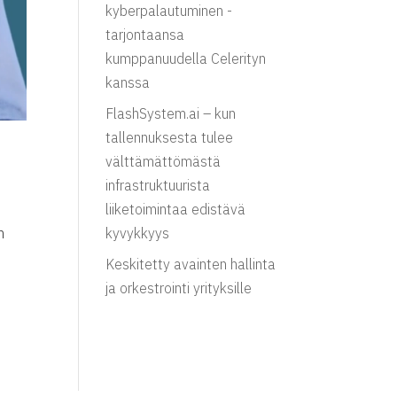
kyberpalautuminen -
tarjontaansa
kumppanuudella Celerityn
kanssa
FlashSystem.ai – kun
tallennuksesta tulee
välttämättömästä
infrastruktuurista
liiketoimintaa edistävä
n
kyvykkyys
Keskitetty avainten hallinta
ja orkestrointi yrityksille