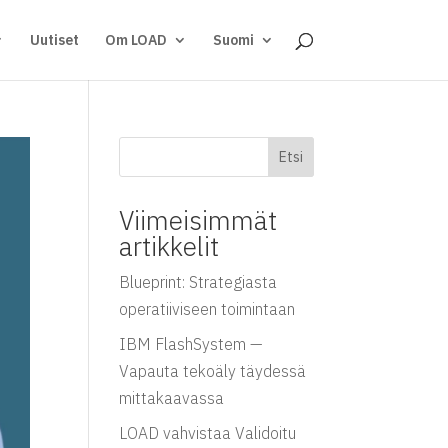
Uutiset
Om LOAD
Suomi
Etsi
Viimeisimmät
artikkelit
Blueprint: Strategiasta
operatiiviseen toimintaan
IBM FlashSystem —
Vapauta tekoäly täydessä
mittakaavassa
LOAD vahvistaa Validoitu