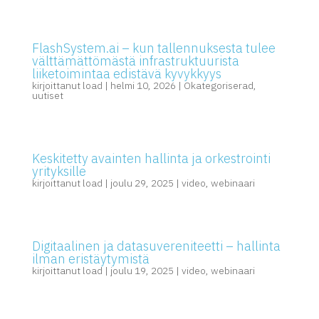
FlashSystem.ai – kun tallennuksesta tulee
välttämättömästä infrastruktuurista
liiketoimintaa edistävä kyvykkyys
kirjoittanut
load
|
helmi 10, 2026
|
Okategoriserad
,
uutiset
Keskitetty avainten hallinta ja orkestrointi
yrityksille
kirjoittanut
load
|
joulu 29, 2025
|
video
,
webinaari
Digitaalinen ja datasuvereniteetti – hallinta
ilman eristäytymistä
kirjoittanut
load
|
joulu 19, 2025
|
video
,
webinaari