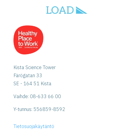
Kista Science Tower
Färögatan 33
SE - 164 51 Kista
Vaihde: 08-633 66 00
Y-tunnus:
556859-8592
Tietosuojakäytäntö