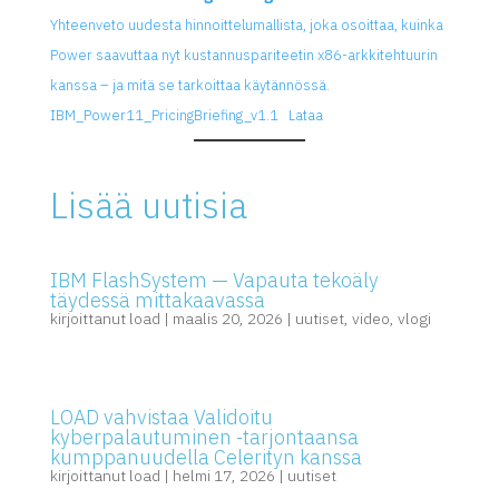
Yhteenveto uudesta hinnoittelumallista, joka osoittaa, kuinka
Power saavuttaa nyt kustannuspariteetin x86-arkkitehtuurin
kanssa – ja mitä se tarkoittaa käytännössä.
IBM_Power11_PricingBriefing_v1.1
Lataa
Lisää uutisia
IBM FlashSystem — Vapauta tekoäly
täydessä mittakaavassa
kirjoittanut
load
|
maalis 20, 2026
|
uutiset
,
video
,
vlogi
LOAD vahvistaa Validoitu
kyberpalautuminen -tarjontaansa
kumppanuudella Celerityn kanssa
kirjoittanut
load
|
helmi 17, 2026
|
uutiset