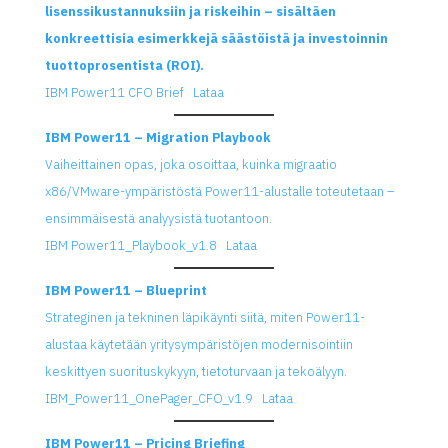
lisenssikustannuksiin ja riskeihin – sisältäen
konkreettisia esimerkkejä säästöistä ja investoinnin
tuottoprosentista (ROI).
IBM Power11 CFO Brief
Lataa
IBM Power11 – Migration Playbook
Vaiheittainen opas, joka osoittaa, kuinka migraatio
x86/VMware-ympäristöstä Power11-alustalle toteutetaan –
ensimmäisestä analyysistä tuotantoon.
IBM Power11_Playbook_v1.8
Lataa
IBM Power11 – Blueprint
Strateginen ja tekninen läpikäynti siitä, miten Power11-
alustaa käytetään yritysympäristöjen modernisointiin
keskittyen suorituskykyyn, tietoturvaan ja tekoälyyn.
IBM_Power11_OnePager_CFO_v1.9
Lataa
IBM Power11 – Pricing Briefing