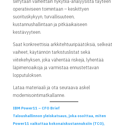
siirrytään vaiheittain nykytila-analyysistä täyteen
operatiiviseen toimintaan – keskittyen
suorituskykyyn, turvallisuuteen,
kustannushallintaan ja pitkäaikaiseen
kestävyyteen.
Saat konkreettisia arkkitehtuuripäätöksiä, selkeät
vaiheet, käytännön tarkistuslistat sekä
viitekehyksen, joka vähentää riskejä, lyhentää
läpimenoaikoja ja varmistaa ennustettavan
lopputuloksen.
Lataa materiaali ja ota seuraava askel
modernisointimatkallanne.
IBM Power11 – CFO Brief
Taloushallinnon yleiskatsaus, joka osoittaa, miten
Power11 vaikuttaa kokonaiskustannuksiin (TCO),