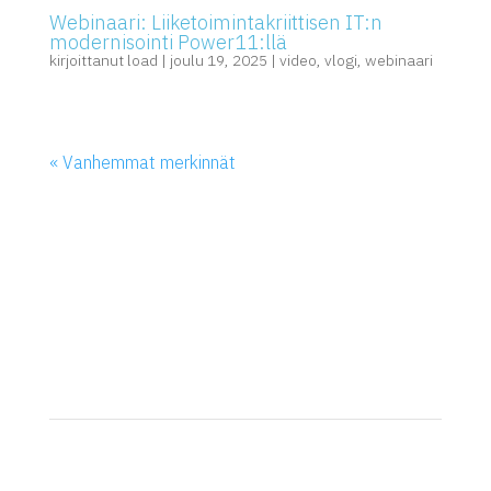
Webinaari: Liiketoimintakriittisen IT:n
modernisointi Power11:llä
kirjoittanut
load
|
joulu 19, 2025
|
video
,
vlogi
,
webinaari
« Vanhemmat merkinnät