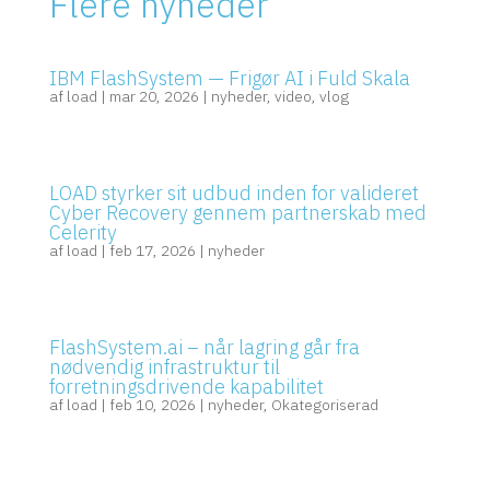
Flere nyheder
IBM FlashSystem — Frigør AI i Fuld Skala
af
load
|
mar 20, 2026
|
nyheder
,
video
,
vlog
LOAD styrker sit udbud inden for valideret
Cyber Recovery gennem partnerskab med
Celerity
af
load
|
feb 17, 2026
|
nyheder
FlashSystem.ai – når lagring går fra
nødvendig infrastruktur til
forretningsdrivende kapabilitet
af
load
|
feb 10, 2026
|
nyheder
,
Okategoriserad