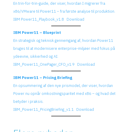
En trin-for-trin-guide, der viser, hvordan I migrerer fra
x86/VMware til Power11 – fra første analyse til produktion.
IBM Power11_Playbook_v1.8
Download
IBM Power11 – Blueprint
En strategisk og teknisk gennemgang af, hvordan Power11
bruges til at modernisere enterprise-miljøer med fokus på
ydeevne, sikkerhed og AI.
IBM_Power11_OnePager_CFO_v1.9
Download
IBM Power11 – Pricing Briefing
En opsummering af den nye prismodel, der viser, hvordan
Power nu opnår omkostningsparitet med x86 – og hvad det
betyder i praksis.
IBM_Power11_PricingBriefing_v1.1
Download