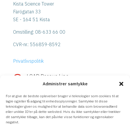
Kista Science Tower
Färögatan 33
SE - 164 51 Kista
Omstilling: 08-633 66 00
CVR-nr.:
556859-8592
Privatlivspolitik
LOAD Rescue Line

Administrer samtykke
Hurtig hjælp med IBM Power eller
Storage?
For at give de bedste oplevelser bruger vi teknologier som cookies til at
Ring
LOAD Rescue Line
– direkte kontakt
lagre og/eller få adgang til enhedsoplysninger. Samtykke til disse
teknologier giver os mulighed for at behandle data som browseradfærd
med vores eksperter, uanset supportaftale.
eller unikke ID'er på dette websted. Hvis du ikke samtykker eller trækker
dit samtykke tilbage, kan det påvirke visse funktioner og egenskaber
08-633 66 90
negativt.