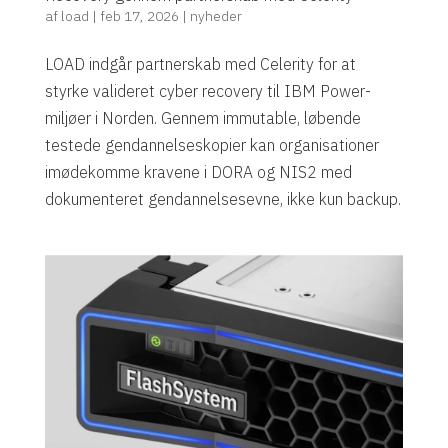
af
load
|
feb 17, 2026
|
nyheder
LOAD indgår partnerskab med Celerity for at
styrke valideret cyber recovery til IBM Power-
miljøer i Norden. Gennem immutable, løbende
testede gendannelseskopier kan organisationer
imødekomme kravene i DORA og NIS2 med
dokumenteret gendannelsesevne, ikke kun backup.