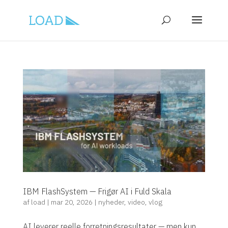
IBM FlashSystem — Frigør AI i Fuld Skala
af
load
|
mar 20, 2026
|
nyheder
,
video
,
vlog
AI leverer reelle forretningsresultater — men kun