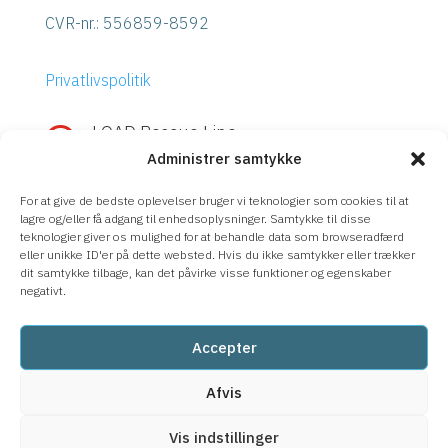
CVR-nr.:
556859-8592
Privatlivspolitik
LOAD Rescue Line

Administrer samtykke
Hurtig hjælp med IBM Power eller
Storage?
For at give de bedste oplevelser bruger vi teknologier som cookies til at
Ring
LOAD Rescue Line
– direkte kontakt
lagre og/eller få adgang til enhedsoplysninger. Samtykke til disse
teknologier giver os mulighed for at behandle data som browseradfærd
med vores eksperter, uanset supportaftale.
eller unikke ID'er på dette websted. Hvis du ikke samtykker eller trækker
dit samtykke tilbage, kan det påvirke visse funktioner og egenskaber
08-633 66 90
negativt.
Accepter
Afvis
Vis indstillinger