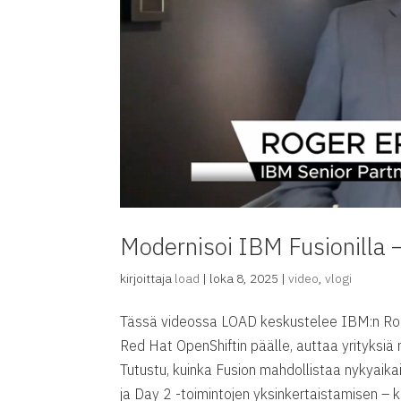
Modernisoi IBM Fusionilla –
kirjoittaja
load
|
loka 8, 2025
|
video
,
vlogi
Tässä videossa LOAD keskustelee IBM:n Roger
Red Hat OpenShiftin päälle, auttaa yrityks
Tutustu, kuinka Fusion mahdollistaa nykyaik
ja Day 2 -toimintojen yksinkertaistamisen – k