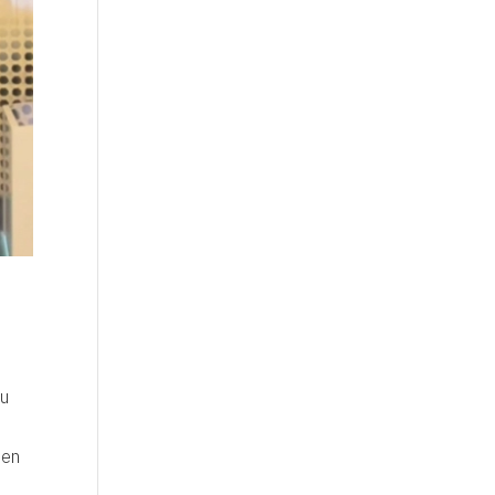
tu
sen