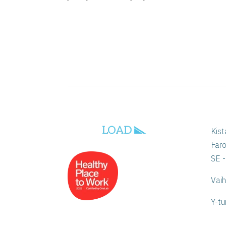
Kist
Fär
SE -
Vai
Y-tu