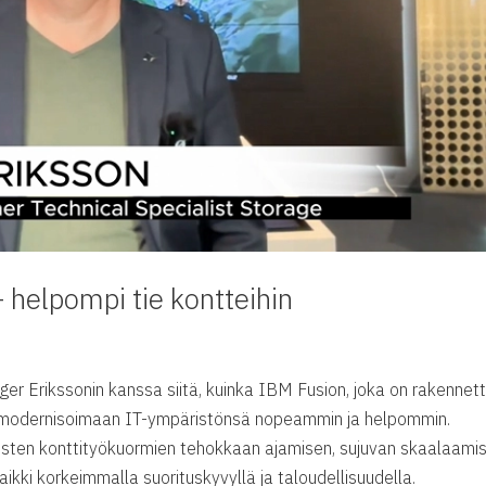
 helpompi tie kontteihin
 Erikssonin kanssa siitä, kuinka IBM Fusion, joka on rakennet
iä modernisoimaan IT-ympäristönsä nopeammin ja helpommin.
aisten konttityökuormien tehokkaan ajamisen, sujuvan skaalaami
aikki korkeimmalla suorituskyvyllä ja taloudellisuudella.