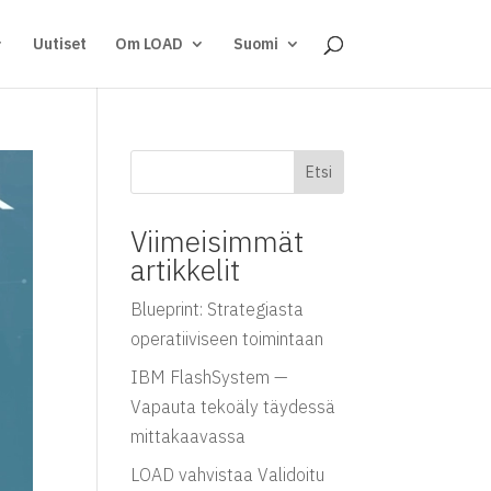
Uutiset
Om LOAD
Suomi
Etsi
Viimeisimmät
artikkelit
Blueprint: Strategiasta
operatiiviseen toimintaan
IBM FlashSystem —
Vapauta tekoäly täydessä
mittakaavassa
LOAD vahvistaa Validoitu