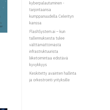
kyberpalautuminen -
tarjontaansa
kumppanuudella Celerityn
kanssa
FlashSystem.ai – kun
tallennuksesta tulee
n
välttämättömästä
infrastruktuurista
liiketoimintaa edistävä
kyvykkyys
Keskitetty avainten hallinta
ja orkestrointi yrityksille