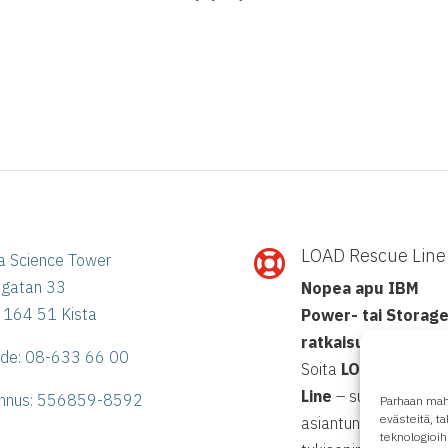
LOAD Rescue Line

a Science Tower
ögatan 33
Nopea apu IBM
 164 51 Kista
Power- tai Storage
ratkaisuihin?
hde: 08-633 66 00
Soita
LOAD Rescue
Line
– suora yhteys
nnus:
556859-8592
Parhaan mah
evästeitä, 
asiantuntijoihimme
teknologioih