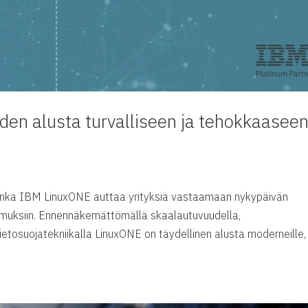
en alusta turvalliseen ja tehokkaasee
uinka IBM LinuxONE auttaa yrityksiä vastaamaan nykypäivän
atimuksiin. Ennennäkemättömällä skaalautuvuudella,
ietosuojatekniikalla LinuxONE on täydellinen alusta moderneille,