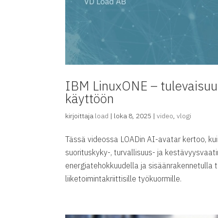
IBM LinuxONE – tulevaisuud
käyttöön
kirjoittaja
load
|
loka 8, 2025
|
video
,
vlogi
Tässä videossa LOADin AI-avatar kertoo, k
suorituskyky-, turvallisuus- ja kestävyysva
energiatehokkuudella ja sisäänrakennetulla t
liiketoimintakriittisille työkuormille.