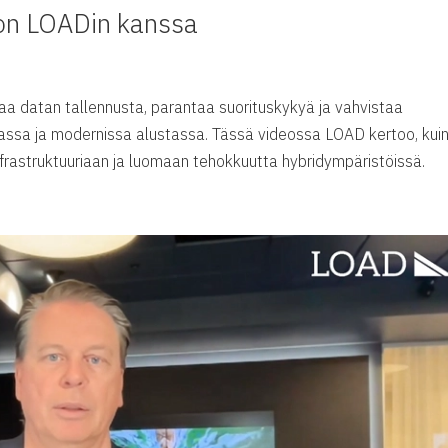
on LOADin kanssa
aa datan tallennusta, parantaa suorituskykyä ja vahvistaa
aassa ja modernissa alustassa. Tässä videossa LOAD kertoo, kui
frastruktuuriaan ja luomaan tehokkuutta hybridympäristöissä.