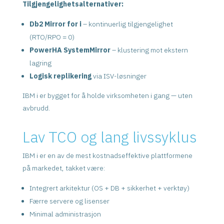
Tilgjengelighetsalternativer:
Db2 Mirror for i
– kontinuerlig tilgjengelighet
(RTO/RPO = 0)
PowerHA SystemMirror
– klustering mot ekstern
lagring
Logisk replikering
via ISV-løsninger
IBM i er bygget for å holde virksomheten i gang — uten
avbrudd.
Lav TCO og lang livssyklus
IBM i er en av de mest kostnadseffektive plattformene
på markedet, takket være:
Integrert arkitektur (OS + DB + sikkerhet + verktøy)
Færre servere og lisenser
Minimal administrasjon