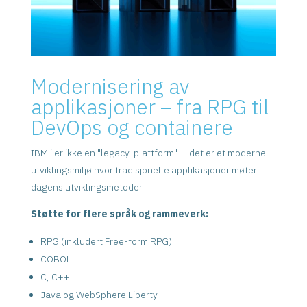
Modernisering av
applikasjoner – fra RPG til
DevOps og containere
IBM i er ikke en "legacy-plattform" — det er et moderne
utviklingsmiljø hvor tradisjonelle applikasjoner møter
dagens utviklingsmetoder.
Støtte for flere språk og rammeverk:
RPG (inkludert Free-form RPG)
COBOL
C, C++
Java og WebSphere Liberty