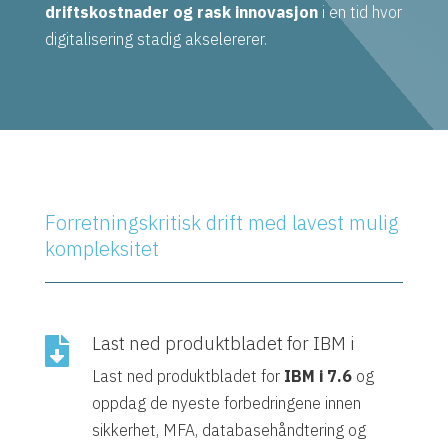
driftskostnader og rask innovasjon
i en tid hvor
digitalisering stadig akselererer.
Forretningskritisk drift med lavest mulig
kompleksitet
Last ned produktbladet for IBM i

Last ned produktbladet for
IBM i 7.6
og
oppdag de nyeste forbedringene innen
sikkerhet, MFA, databasehåndtering og