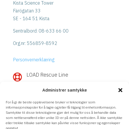
Kista Science Tower
Färögatan 33
SE - 164 51 Kista
Sentralbord: 08-633 66 00
Org.nr:
556859-8592
Personvernerklæring
LOAD Rescue Line

Rask hjelp med IBM Power eller
Administrer samtykke
Storage?
Ring
LOAD Rescue Line
– direktekontakt
For å gi de beste opplevelsene bruker vi teknologier som
med våre eksperter, uavhengig av
informasjonskapsler for å lagre og/eller få tilgang til enhetsinformasjon.
Samtykke til disse teknologiene gjør det mulig for oss å behandle data
supportavtale.
som nettleseratferd eller unike ID-er på denne nettsiden. Å ikke samtykke
eller trekke tilbake samtykke kan påvirke visse funksjoner og egenskaper
08-633 66 90
negativt.