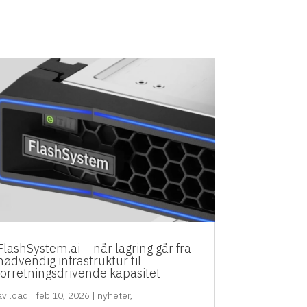
FlashSystem.ai – når lagring går fra
nødvendig infrastruktur til
forretningsdrivende kapasitet
av
load
|
feb 10, 2026
|
nyheter
,