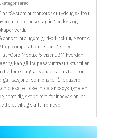
Okategoriserad
FlashSystem.ai markerer et tydelig skifte i
hvordan enterprise-lagring brukes og
skaper verdi.
Gjennom intelligent grid-arkitektur, Agentic
AI og computational storage med
FlashCore Module 5 viser IBM hvordan
lagring kan gå fra passiv infrastruktur til en
aktiv, forretningsdrivende kapasitet. For
organisasjoner som ønsker å redusere
kompleksitet, øke motstandsdyktigheten
og samtidig skape rom for innovasjon, er
dette et viktig skritt fremover.