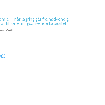
em.ai – når lagring går fra nødvendig
tur til forretningsdrivende kapasitet
 10, 2026
legg