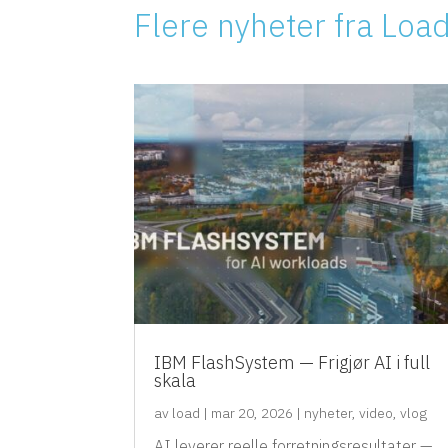
Flere nyheter fra Loa
IBM FlashSystem — Frigjør AI i full
skala
av
load
|
mar 20, 2026
|
nyheter
,
video
,
vlog
AI leverer reelle forretningsresultater —