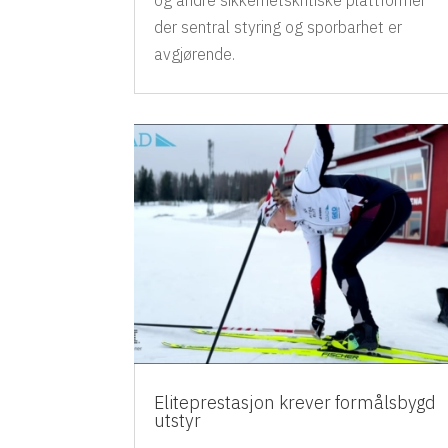
og andre sikkerhetskritiske plattformer
der sentral styring og sporbarhet er
avgjørende.
Eliteprestasjon krever formålsbygd
utstyr