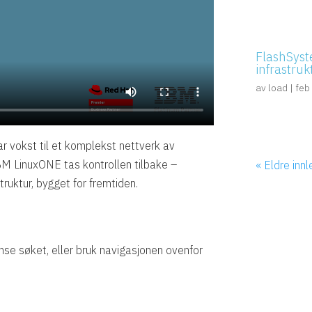
FlashSyst
infrastruk
av
load
|
feb
r vokst til et komplekst nettverk av
M LinuxONE tas kontrollen tilbake –
« Eldre inn
truktur, bygget for fremtiden.
nse søket, eller bruk navigasjonen ovenfor