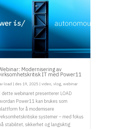
Webinar: Modernisering av
virksomhetskritisk IT med Power11
av
load
|
des 19, 2025
|
video
,
vlog
,
webinar
I dette webinaret presenterer LOAD
hvordan Power11 kan brukes som
plattform for å modernisere
virksomhetskritiske systemer – med fokus
på stabilitet, sikkerhet og langsiktig