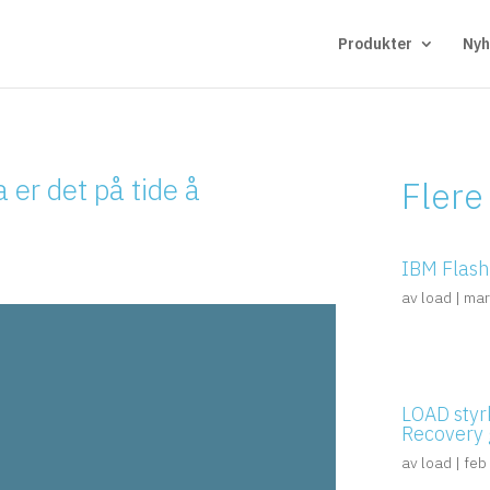
Produkter
Nyh
a er det på tide å
Flere
IBM FlashS
av
load
|
mar
LOAD styrk
Recovery 
av
load
|
feb