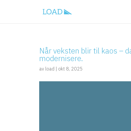
Når veksten blir til kaos – d
modernisere.
av
load
|
okt 8, 2025