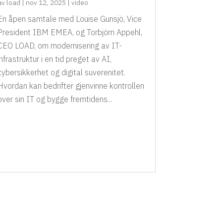
av
load
|
nov 12, 2025
|
video
En åpen samtale med Louise Gunsjö, Vice
President IBM EMEA, og Torbjörn Appehl,
CEO LOAD, om modernisering av IT-
infrastruktur i en tid preget av AI,
cybersikkerhet og digital suverenitet.
Hvordan kan bedrifter gjenvinne kontrollen
over sin IT og bygge fremtidens...