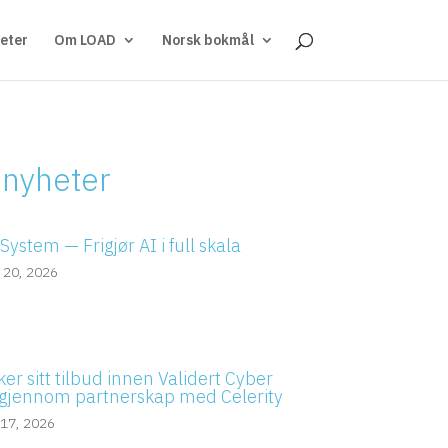
eter
Om LOAD
Norsk bokmål
 nyheter
ystem — Frigjør AI i full skala
 20, 2026
er sitt tilbud innen Validert Cyber
gjennom partnerskap med Celerity
 17, 2026