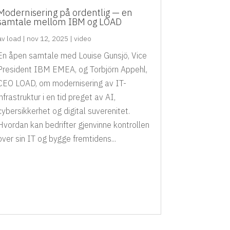
Modernisering på ordentlig — en
samtale mellom IBM og LOAD
av
load
|
nov 12, 2025
|
video
En åpen samtale med Louise Gunsjö, Vice
President IBM EMEA, og Torbjörn Appehl,
CEO LOAD, om modernisering av IT-
infrastruktur i en tid preget av AI,
cybersikkerhet og digital suverenitet.
Hvordan kan bedrifter gjenvinne kontrollen
over sin IT og bygge fremtidens...