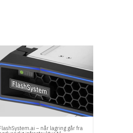
FlashSystem.ai – når lagring går fra