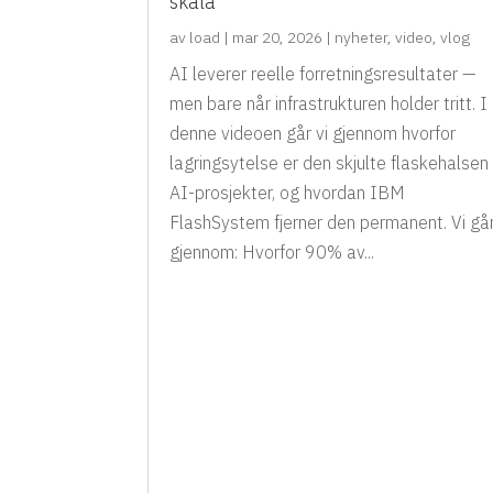
skala
av
load
|
mar 20, 2026
|
nyheter
,
video
,
vlog
AI leverer reelle forretningsresultater —
men bare når infrastrukturen holder tritt. I
denne videoen går vi gjennom hvorfor
lagringsytelse er den skjulte flaskehalsen 
AI-prosjekter, og hvordan IBM
FlashSystem fjerner den permanent. Vi gå
gjennom: Hvorfor 90% av...