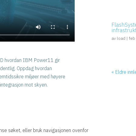
FlashSyst
infrastruk
av
load
|
feb
LOAD hvordan IBM Power11 gir
ordentlig. Oppdag hvordan
« Eldre inn
emtidssikre miljøer med høyere
integrasjon mot skyen.
nse søket, eller bruk navigasjonen ovenfor