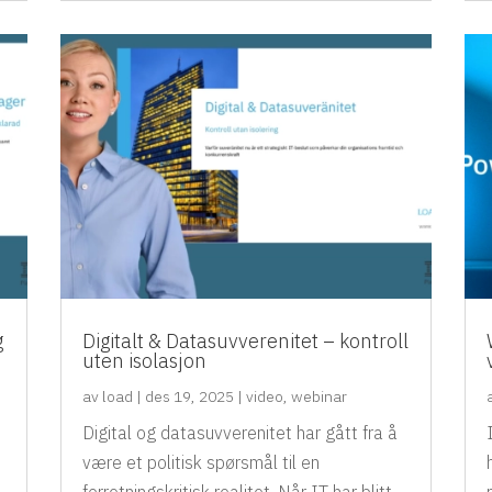
g
Digitalt & Datasuvverenitet – kontroll
uten isolasjon
av
load
|
des 19, 2025
|
video
,
webinar
Digital og datasuvverenitet har gått fra å
være et politisk spørsmål til en
forretningskritisk realitet. Når IT har blitt