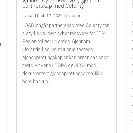
Validert Cyber Recovery gjennom
partnerskap med Celerity
av
load
|
feb 17, 2026
|
nyheter
LOAD inngår partnerskap med Celerity for
å styrke validert cyber recovery for IBM
Power-miljøer i Norden. Gjennom
i
uforanderlige, kontinuerlig testede
gjenopprettingskopier kan organisasjoner
r
møte kravene i DORA og NIS2 med
dokumentert gjenopprettingsevne, ikke
bare backup.