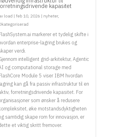
nødvendig infrastruktur til
forretningsdrivende kapasitet
av
load
|
feb 10, 2026
|
nyheter
,
Okategoriserad
FlashSystem.ai markerer et tydelig skifte i
hvordan enterprise-lagring brukes og
skaper verdi.
Gjennom intelligent grid-arkitektur, Agentic
AI og computational storage med
FlashCore Module 5 viser IBM hvordan
lagring kan gå fra passiv infrastruktur til en
aktiv, forretningsdrivende kapasitet. For
organisasjoner som ønsker å redusere
kompleksitet, øke motstandsdyktigheten
og samtidig skape rom for innovasjon, er
dette et viktig skritt fremover.