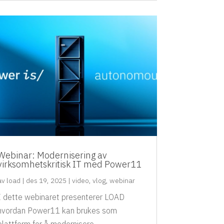
Webinar: Modernisering av
virksomhetskritisk IT med Power11
av
load
|
des 19, 2025
|
video
,
vlog
,
webinar
I dette webinaret presenterer LOAD
hvordan Power11 kan brukes som
plattform for å modernisere