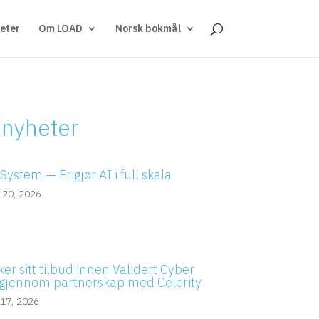
eter
Om LOAD
Norsk bokmål
 nyheter
ystem — Frigjør AI i full skala
 20, 2026
er sitt tilbud innen Validert Cyber
gjennom partnerskap med Celerity
 17, 2026