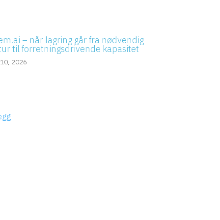
em.ai – når lagring går fra nødvendig
tur til forretningsdrivende kapasitet
 10, 2026
legg