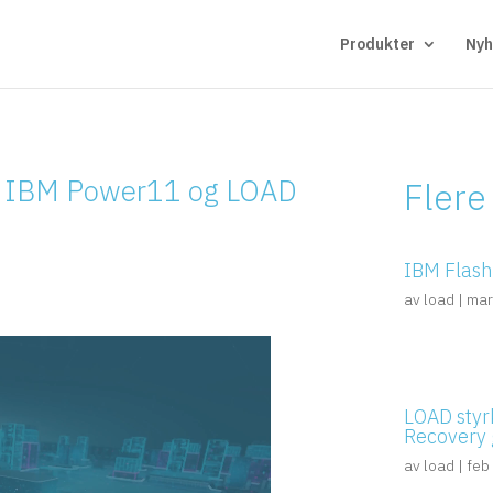
Produkter
Nyh
ed IBM Power11 og LOAD
Flere
IBM FlashS
av
load
|
mar
LOAD styrk
Recovery 
av
load
|
feb