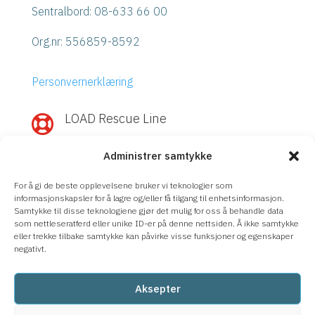
Sentralbord: 08-633 66 00
Org.nr:
556859-8592
Personvernerklæring
LOAD Rescue Line

Rask hjelp med IBM Power eller
Administrer samtykke
Storage?
Ring
LOAD Rescue Line
– direktekontakt
For å gi de beste opplevelsene bruker vi teknologier som
med våre eksperter, uavhengig av
informasjonskapsler for å lagre og/eller få tilgang til enhetsinformasjon.
Samtykke til disse teknologiene gjør det mulig for oss å behandle data
supportavtale.
som nettleseratferd eller unike ID-er på denne nettsiden. Å ikke samtykke
eller trekke tilbake samtykke kan påvirke visse funksjoner og egenskaper
08-633 66 90
negativt.
Aksepter