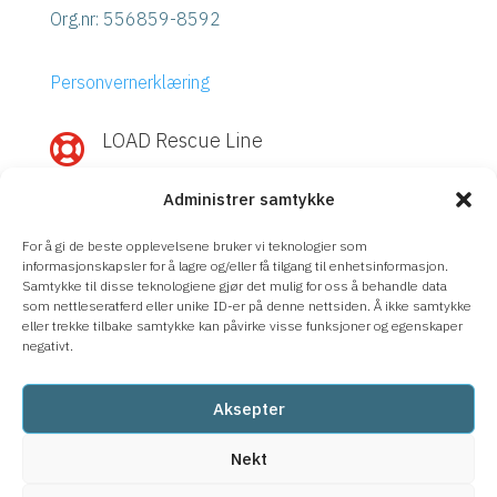
Org.nr:
556859-8592
Personvernerklæring
LOAD Rescue Line

Rask hjelp med IBM Power eller
Administrer samtykke
Storage?
Ring
LOAD Rescue Line
– direktekontakt
For å gi de beste opplevelsene bruker vi teknologier som
med våre eksperter, uavhengig av
informasjonskapsler for å lagre og/eller få tilgang til enhetsinformasjon.
Samtykke til disse teknologiene gjør det mulig for oss å behandle data
supportavtale.
som nettleseratferd eller unike ID-er på denne nettsiden. Å ikke samtykke
eller trekke tilbake samtykke kan påvirke visse funksjoner og egenskaper
08-633 66 90
negativt.
Aksepter
Nekt