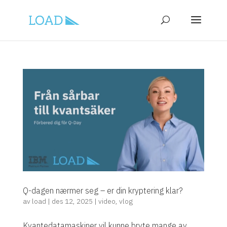
Q-dagen nærmer seg – er din kryptering klar?
av
load
|
des 12, 2025
|
video
,
vlog
Kvantedatamaskiner vil kunne bryte mange av