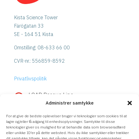
Kista Science Tower
Färögatan 33
SE - 164 51 Kista
Omstilling: 08-633 66 00
CVR-nr.:
556859-8592
Privatlivspolitik
LOAD Rescue Line

Administrer samtykke
Hurtig hjælp med IBM Power eller
Storage?
For at give de bedste oplevelser bruger vi teknologier som cookies til at
Ring
LOAD Rescue Line
– direkte kontakt
lagre og/eller få adgang til enhedsoplysninger. Samtykke til disse
teknologier giver os mulighed for at behandle data som browseradfærd
med vores eksperter, uanset supportaftale.
eller unikke ID'er på dette websted. Hvis du ikke samtykker eller trækker
dit samtykke tilbage, kan det påvirke visse funktioner og egenskaber