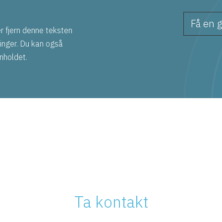
Få en g
er fjern denne teksten
llinger. Du kan også
nnholdet.
Ta kontakt