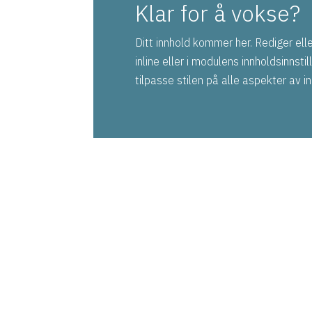
Klar for å vokse?
Ditt innhold kommer her. Rediger ell
inline eller i modulens innholdsinnsti
tilpasse stilen på alle aspekter av i