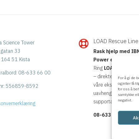
LOAD Rescue Line

a Science Tower
ögatan 33
Rask hjelp med IB
 164 51 Kista
Power eller Stora
Ring
LOAD Rescue L
tralbord: 08-633 66 00
– direktekontakt me
For å gi de 
og/eller få 
våre eksperter,
nr:
556859-8592
for oss å be
uavhengig av
samtykke ell
negativt.
supportavtale.
sonvernerklæring
08-633 66 90
Ak