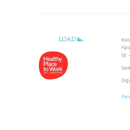
Kist
Fär
SE -
Sen
Org.
Per