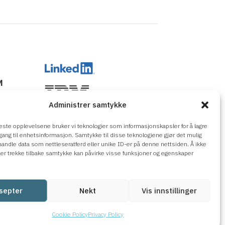
M
ge?
Administrer samtykke
ine
d
beste opplevelsene bruker vi teknologier som informasjonskapsler for å lagre
tilgang til enhetsinformasjon. Samtykke til disse teknologiene gjør det mulig
handle data som nettleseratferd eller unike ID-er på denne nettsiden. Å ikke
er trekke tilbake samtykke kan påvirke visse funksjoner og egenskaper
septer
Nekt
Vis innstillinger
Cookie Policy
Privacy Policy