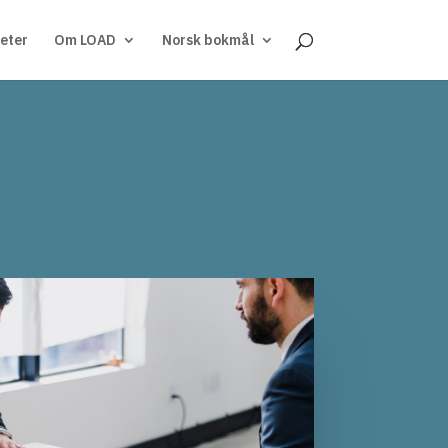
eter
Om LOAD
Norsk bokmål