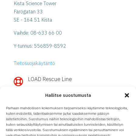
Kista Science Tower
Färögatan 33
SE - 164 51 Kista
Vaihde: 08-633 66 00
Y-tunnus:
556859-8592
Tietosuojakäytäntö
LOAD Rescue Line

Nopea apu IBM Power- tai Storage-
Hallitse suostumusta
ratkaisuihin?
Soita
LOAD Rescue Line
– suora yhteys
Parhaan mahdollisen kokemuksen tarjoamiseksi käytämme teknologioita,
asiantuntijoihimme tukisopimuksesta
kuten evästeitä, tallentaaksemme ja/tai saadaksemme pääsyn
laitetietoihin. Suostumus näihin teknologioihin mahdollistaa tietojen,
riippumatta.
kuten selauskäyttäytymisen tai ainutlaatuisten tunnisteiden, käsittelyn
tällä verkkosivustolla. Suostumuksen epääminen tai peruuttaminen voi
08-633 66 90
vaikuttaa tiettyihin toimintoihin ja ominaisuuksiin negatiivisesti.