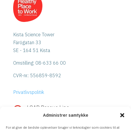
Kista Science Tower
Färögatan 33
SE - 164 51 Kista
Omstilling: 08-633 66 00
CVR-nr.:
556859-8592
Privatlivspolitik
LOAD Rescue Line

Administrer samtykke
Hurtig hjælp med IBM Power eller
Storage?
For at give de bedste oplevelser bruger vi teknologier som cookies til at