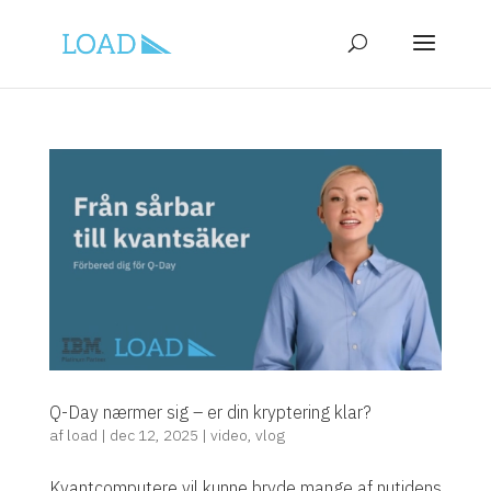
Q-Day nærmer sig – er din kryptering klar?
af
load
|
dec 12, 2025
|
video
,
vlog
Kvantcomputere vil kunne bryde mange af nutidens