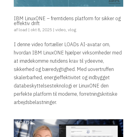
IBM LinuxONE – fremtidens platform for sikker og
effektiv drift
af
load
|
okt 8, 2025
|
video
,
vlog
I denne video fortæller LOADs AI-avatar om,
hvordan IBM LinuxONE hjælper virksomheder med
at imødekomme nutidens krav til ydeevne,
sikkerhed og bæredygtighed. Med uovertruffen
skalerbarhed, energieffektivitet og indbygget
databeskyttelsesteknologi er LinuxONE den
perfekte platform til moderne, forretningskritiske
arbejdsbelastninger.