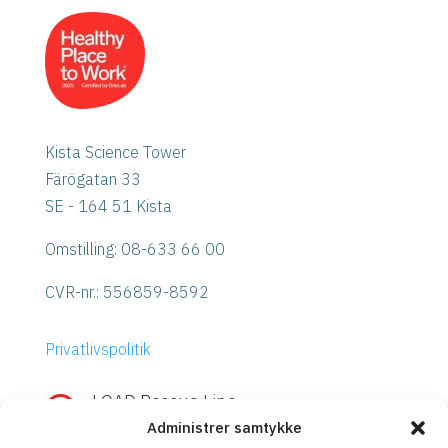
Kista Science Tower
Färögatan 33
SE - 164 51 Kista
Omstilling: 08-633 66 00
CVR-nr.:
556859-8592
Privatlivspolitik
LOAD Rescue Line

Administrer samtykke
Hurtig hjælp med IBM Power eller