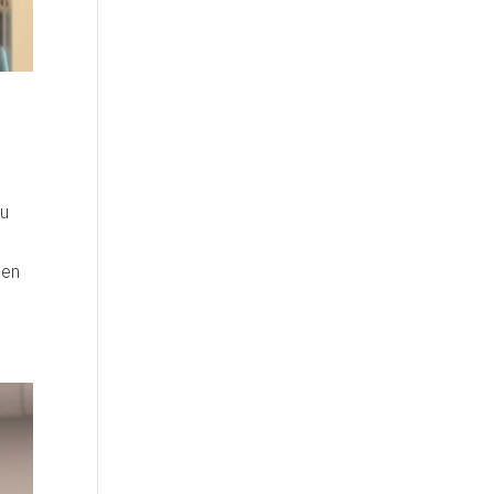
tu
sen