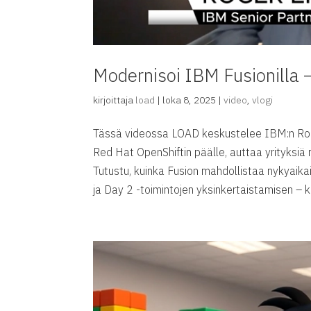
Modernisoi IBM Fusionilla –
kirjoittaja
load
|
loka 8, 2025
|
video
,
vlogi
Tässä videossa LOAD keskustelee IBM:n Roger
Red Hat OpenShiftin päälle, auttaa yrityks
Tutustu, kuinka Fusion mahdollistaa nykyaik
ja Day 2 -toimintojen yksinkertaistamisen – k