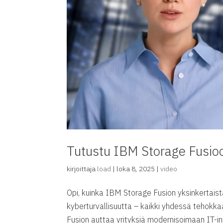
Tutustu IBM Storage Fusio
kirjoittaja
load
|
loka 8, 2025
|
video
Opi, kuinka IBM Storage Fusion yksinkertaist
kyberturvallisuutta – kaikki yhdessä tehokk
Fusion auttaa yrityksiä modernisoimaan IT-in