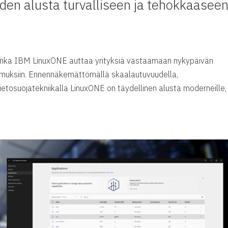
en alusta turvalliseen ja tehokkaasee
uinka IBM LinuxONE auttaa yrityksiä vastaamaan nykypäivän
atimuksiin. Ennennäkemättömällä skaalautuvuudella,
ietosuojatekniikalla LinuxONE on täydellinen alusta moderneille,