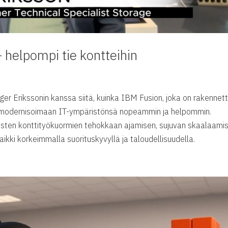
 helpompi tie kontteihin
 Erikssonin kanssa siitä, kuinka IBM Fusion, joka on rakennet
iä modernisoimaan IT-ympäristönsä nopeammin ja helpommin.
aisten konttityökuormien tehokkaan ajamisen, sujuvan skaalaami
aikki korkeimmalla suorituskyvyllä ja taloudellisuudella.