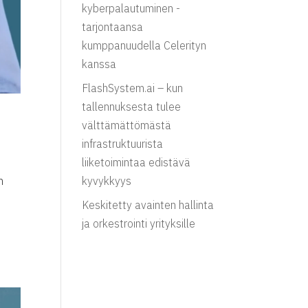
kyberpalautuminen -
tarjontaansa
kumppanuudella Celerityn
kanssa
FlashSystem.ai – kun
tallennuksesta tulee
välttämättömästä
infrastruktuurista
liiketoimintaa edistävä
n
kyvykkyys
Keskitetty avainten hallinta
ja orkestrointi yrityksille