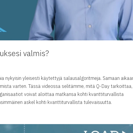
uksesi valmis?
 nykyisin yleisesti käytettyjä salausalgoritmeja. Samaan aikaa
amista varten. Tässä videossa selitämme, mitä Q-Day tarkoittaa,
rganisaatiot voivat aloittaa matkansa kohti kvanttiturvallista
simmäinen askel kohti kvanttiturvallista tulevaisuutta.