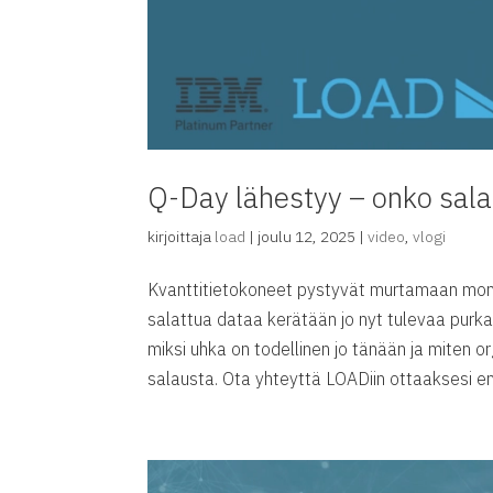
Q-Day lähestyy – onko sala
kirjoittaja
load
|
joulu 12, 2025
|
video
,
vlogi
Kvanttitietokoneet pystyvät murtamaan monia
salattua dataa kerätään jo nyt tulevaa purk
miksi uhka on todellinen jo tänään ja miten o
salausta. Ota yhteyttä LOADiin ottaaksesi en