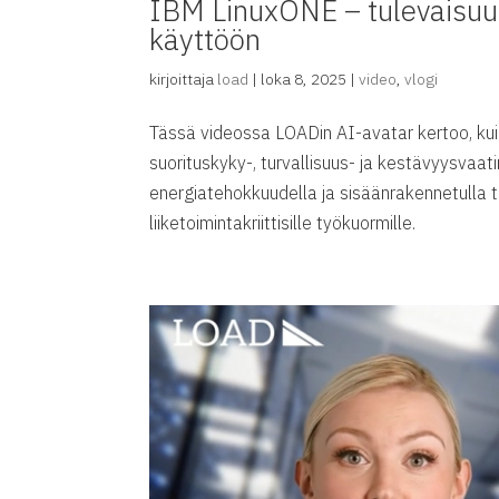
IBM LinuxONE – tulevaisuud
käyttöön
kirjoittaja
load
|
loka 8, 2025
|
video
,
vlogi
Tässä videossa LOADin AI-avatar kertoo, k
suorituskyky-, turvallisuus- ja kestävyysva
energiatehokkuudella ja sisäänrakennetulla t
liiketoimintakriittisille työkuormille.