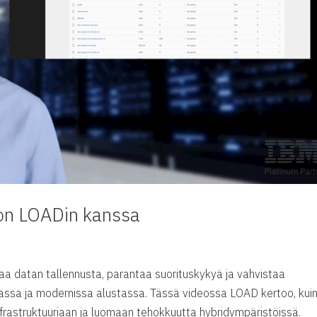
on LOADin kanssa
aa datan tallennusta, parantaa suorituskykyä ja vahvistaa
aassa ja modernissa alustassa. Tässä videossa LOAD kertoo, kui
frastruktuuriaan ja luomaan tehokkuutta hybridympäristöissä.