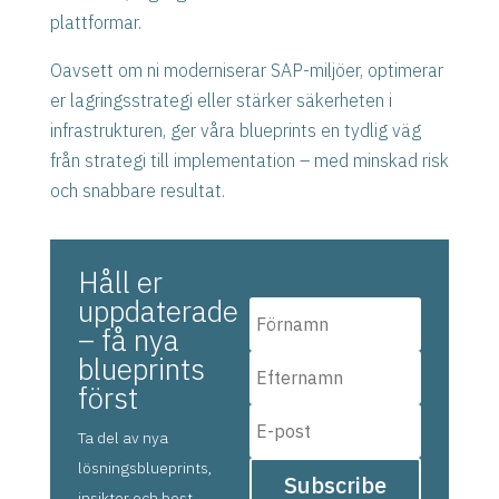
plattformar.
Oavsett om ni moderniserar SAP-miljöer, optimerar
er lagringsstrategi eller stärker säkerheten i
infrastrukturen, ger våra blueprints en tydlig väg
från strategi till implementation – med minskad risk
och snabbare resultat.
Håll er
uppdaterade
– få nya
blueprints
först
Ta del av nya
lösningsblueprints,
Subscribe
insikter och best