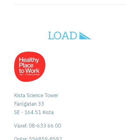
Kista Science Tower
Färögatan 33
SE - 164 51 Kista
Växel: 08-633 66 00
Org.nr:
556859-8592