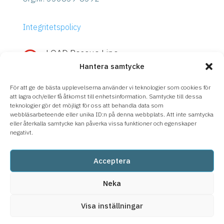
Integritetspolicy
LOAD Rescue Line

Hantera samtycke
Snabb hjälp med IBM Power eller
Storage?
För att ge de bästa upplevelserna använder vi teknologier som cookies för
Ring
LOAD Rescue Line
– direktkontakt
att lagra och/eller få åtkomst till enhetsinformation. Samtycke till dessa
teknologier gör det möjligt för oss att behandla data som
med våra experter, oavsett supportavtal.
webbläsarbeteende eller unika ID:n på denna webbplats. Att inte samtycka
eller återkalla samtycke kan påverka vissa funktioner och egenskaper
08-633 66 90
negativt.
Acceptera
Neka
Visa inställningar