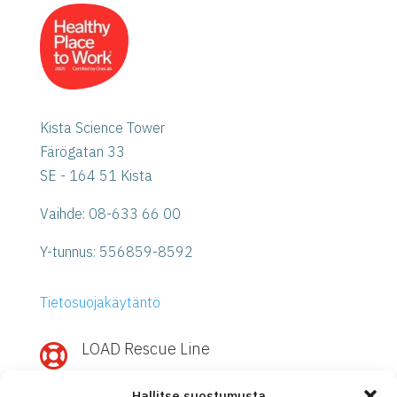
Kista Science Tower
Färögatan 33
SE - 164 51 Kista
Vaihde: 08-633 66 00
Y-tunnus:
556859-8592
Tietosuojakäytäntö
LOAD Rescue Line

Nopea apu IBM Power- tai Storage-
Hallitse suostumusta