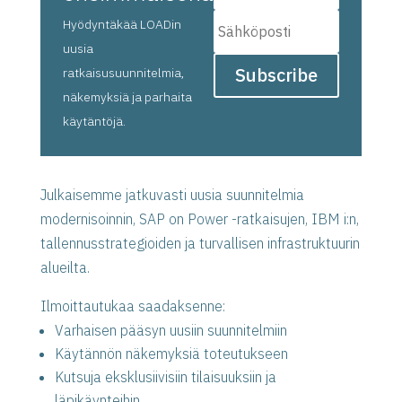
Hyödyntäkää LOADin
uusia
Subscribe
ratkaisusuunnitelmia,
näkemyksiä ja parhaita
käytäntöjä.
Julkaisemme jatkuvasti uusia suunnitelmia
modernisoinnin, SAP on Power -ratkaisujen, IBM i:n,
tallennusstrategioiden ja turvallisen infrastruktuurin
alueilta.
Ilmoittautukaa saadaksenne:
Varhaisen pääsyn uusiin suunnitelmiin
Käytännön näkemyksiä toteutukseen
Kutsuja eksklusiivisiin tilaisuuksiin ja
läpikäynteihin