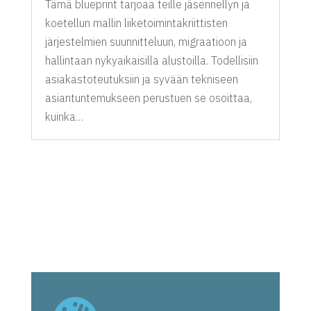
Tämä blueprint tarjoaa teille jäsennellyn ja
koetellun mallin liiketoimintakriittisten
järjestelmien suunnitteluun, migraatioon ja
hallintaan nykyaikaisilla alustoilla. Todellisiin
asiakastoteutuksiin ja syvään tekniseen
asiantuntemukseen perustuen se osoittaa,
kuinka…