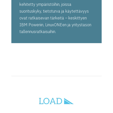
kehitetty ympäristöihin, joissa
suorituskyky, tietoturva ja käytettävyys
ovat ratkaisevan tärkeitä – keskittyen
IBM Poweriin, LinuxONEen ja yritystason
tallennusratkaisuihin.