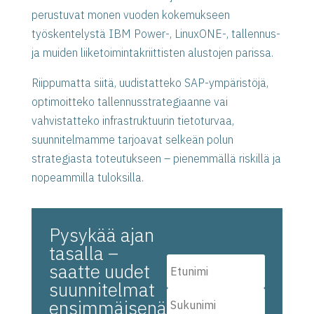
perustuvat monen vuoden kokemukseen
työskentelystä IBM Power-, LinuxONE-, tallennus-
ja muiden liiketoimintakriittisten alustojen parissa.
Riippumatta siitä, uudistatteko SAP-ympäristöjä,
optimoitteko tallennusstrategiaanne vai
vahvistatteko infrastruktuurin tietoturvaa,
suunnitelmamme tarjoavat selkeän polun
strategiasta toteutukseen – pienemmällä riskillä ja
nopeammilla tuloksilla.
Pysykää ajan
tasalla –
saatte uudet
suunnitelmat
ensimmäisenä