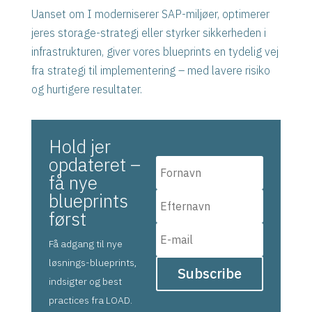
Uanset om I moderniserer SAP-miljøer, optimerer
jeres storage-strategi eller styrker sikkerheden i
infrastrukturen, giver vores blueprints en tydelig vej
fra strategi til implementering – med lavere risiko
og hurtigere resultater.
Hold jer
opdateret –
få nye
blueprints
først
Få adgang til nye
løsnings-blueprints,
Subscribe
indsigter og best
practices fra LOAD.