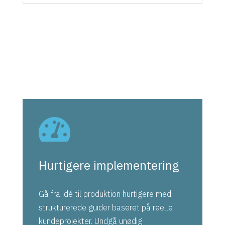

Hurtigere implementering
Gå fra idé til produktion hurtigere med
strukturerede guider baseret på reelle
kundeprojekter. Undgå unødig