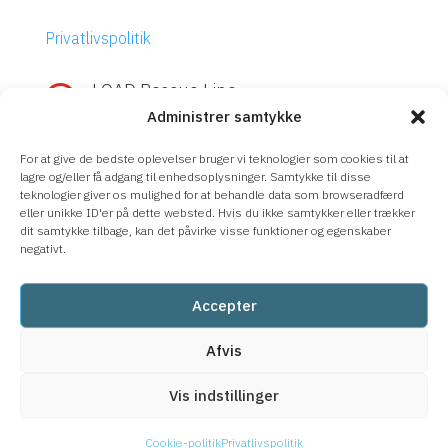
Privatlivspolitik
LOAD Rescue Line

Administrer samtykke
Hurtig hjælp med IBM Power eller
Storage?
For at give de bedste oplevelser bruger vi teknologier som cookies til at
Ring
LOAD Rescue Line
– direkte kontakt
lagre og/eller få adgang til enhedsoplysninger. Samtykke til disse
teknologier giver os mulighed for at behandle data som browseradfærd
med vores eksperter, uanset supportaftale.
eller unikke ID'er på dette websted. Hvis du ikke samtykker eller trækker
dit samtykke tilbage, kan det påvirke visse funktioner og egenskaber
08-633 66 90
negativt.
Accepter
Afvis
Vis indstillinger
Cookie-politik
Privatlivspolitik