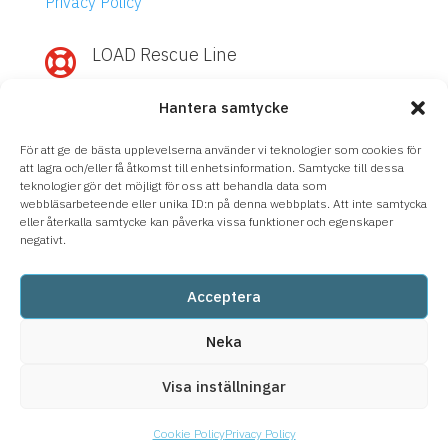
Privacy Policy
LOAD Rescue Line

Need quick help with IBM Power or
Hantera samtycke
Storage?
Call
LOAD Rescue Line
– direct contact
För att ge de bästa upplevelserna använder vi teknologier som cookies för
with our experts, regardless of support
att lagra och/eller få åtkomst till enhetsinformation. Samtycke till dessa
teknologier gör det möjligt för oss att behandla data som
agreement.
webbläsarbeteende eller unika ID:n på denna webbplats. Att inte samtycka
eller återkalla samtycke kan påverka vissa funktioner och egenskaper
08-633 66 90
negativt.
Acceptera
Neka
Visa inställningar
Cookie Policy
Privacy Policy